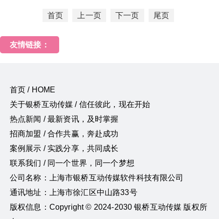
首页
上一页
下一页
尾页
友情链接：
首页 / HOME
关于银桥互动传媒 / 信任彼此，现在开始
热点新闻 / 最新资讯，及时掌握
招商加盟 / 合作共赢，奔赴成功
案例展示 / 实践分享，共同成长
联系我们 / 同一个世界，同一个梦想
公司名称：上海市银桥互动传媒软件科技有限公司
通讯地址：上海市徐汇区中山路33号
版权信息：Copyright © 2024-2030 银桥互动传媒 版权所