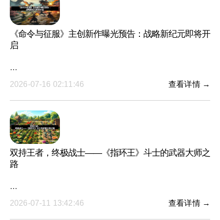
《命令与征服》主创新作曝光预告：战略新纪元即将开
启
···
2026-07-16 02:11:46
查看详情 →
双持王者，终极战士——《指环王》斗士的武器大师之
路
···
2026-07-11 13:42:46
查看详情 →