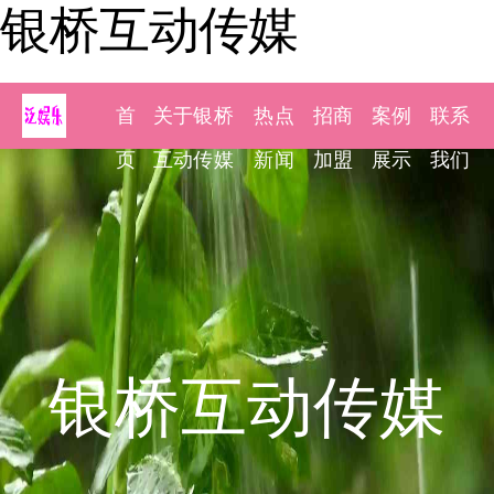
银桥互动传媒
首
关于银桥
热点
招商
案例
联系
页
互动传媒
新闻
加盟
展示
我们
银桥互动传媒